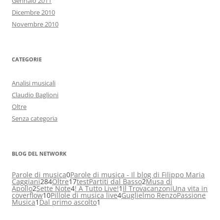
Gennaio 2011
Dicembre 2010
Novembre 2010
CATEGORIE
Analisi musicali
Claudio Baglioni
Oltre
Senza categoria
BLOG DEL NETWORK
Parole di musica
0
Parole di musica - Il blog di Filippo Maria
Caggiani
284
Oltre
17
test
Partiti dal Basso
2
Musa di
Apollo
2
Sette Note
4
! A Tutto Live!
1
Il Trovacanzoni
Una vita in
coverflow
10
Pillole di musica live
4
Guglielmo Renzo
Passione
Musica
1
Dal primo ascolto
1