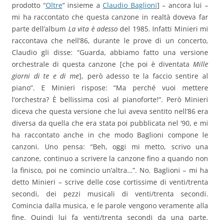
prodotto “
Oltre
” insieme a
Claudio Baglioni
] – ancora lui –
mi ha raccontato che questa canzone in realtà doveva far
parte dell’album
La vita è adesso
del 1985. Infatti Minieri mi
raccontava che nell’86, durante le prove di un concerto,
Claudio gli disse: “Guarda, abbiamo fatto una versione
orchestrale di questa canzone [che poi è diventata
Mille
giorni di te e di me
], però adesso te la faccio sentire al
piano”. E Minieri rispose: “Ma perché vuoi mettere
l’orchestra? È bellissima così al pianoforte!”. Però Minieri
diceva che questa versione che lui aveva sentito nell’86 era
diversa da quella che era stata poi pubblicata nel ’90, e mi
ha raccontato anche in che modo Baglioni compone le
canzoni. Uno pensa: “Beh, oggi mi metto, scrivo una
canzone, continuo a scrivere la canzone fino a quando non
la finisco, poi ne comincio un’altra…”. No. Baglioni – mi ha
detto Minieri – scrive delle cose cortissime di venti/trenta
secondi, dei pezzi musicali di venti/trenta secondi.
Comincia dalla musica, e le parole vengono veramente alla
fine. Quindi lui fa venti/trenta secondi da una parte,