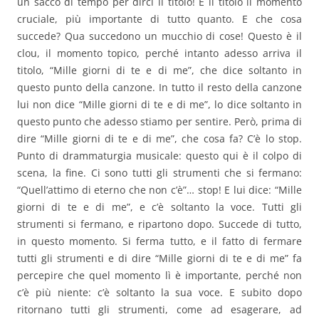
un sacco di tempo per dirci il titolo! È il titolo il momento
cruciale, più importante di tutto quanto. E che cosa
succede? Qua succedono un mucchio di cose! Questo è il
clou, il momento topico, perché intanto adesso arriva il
titolo, “Mille giorni di te e di me”, che dice soltanto in
questo punto della canzone. In tutto il resto della canzone
lui non dice “Mille giorni di te e di me”, lo dice soltanto in
questo punto che adesso stiamo per sentire. Però, prima di
dire “Mille giorni di te e di me”, che cosa fa? C’è lo stop.
Punto di drammaturgia musicale: questo qui è il colpo di
scena, la fine. Ci sono tutti gli strumenti che si fermano:
“Quell’attimo di eterno che non c’è”… stop! E lui dice: “Mille
giorni di te e di me”, e c’è soltanto la voce. Tutti gli
strumenti si fermano, e ripartono dopo. Succede di tutto,
in questo momento. Si ferma tutto, e il fatto di fermare
tutti gli strumenti e di dire “Mille giorni di te e di me” fa
percepire che quel momento lì è importante, perché non
c’è più niente: c’è soltanto la sua voce. E subito dopo
ritornano tutti gli strumenti, come ad esagerare, ad