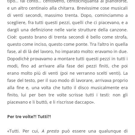
tipo… fai conto… centoventi, centocinquanta al pianoforte,
e un altro centinaio alla chitarra. Brevissime cose musicali
di venti secondi, massimo trenta. Dopo, cominciammo a
scegliere, fra tutti questi pezzi, quelli che ci piacevano, e a
dargli una definizione nelle varie strutture della canzone.
Cioè: questo brano di trenta secondi è bello come strofa,
questo come inciso, questo come ponte. Tra l’altro in quella
fase, al di là del lavoro, ho imparato molto: eravamo in due.
Dopodichè provavamo a montare tutti questi pezzi in tutti i
modi, fino ad arrivare alla fase dei pezzi finiti, che poi
erano molto più di venti (poi ne verranno scelti venti). La
fase del testo, per il suo modo di lavorare, arrivava proprio
alla fine e, una volta che tutto il disco musicalmente era
finito, lui per ben tre volte scrisse tutti i testi: non gli
piacevano e li buttò, e li riscrisse daccapo».
Per tre volte?! Tutti?!
«Tutti. Per cui,
A presto
può essere una qualunque di