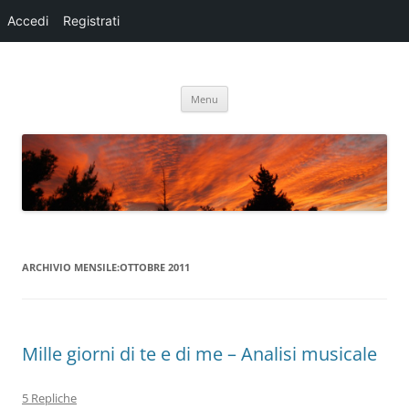
Accedi
Registrati
Oltre
Storia e analisi del capolavoro di Claudio Baglioni
Vai
Menu
al
contenuto
ARCHIVIO MENSILE:
OTTOBRE 2011
Mille giorni di te e di me – Analisi musicale
5 Repliche