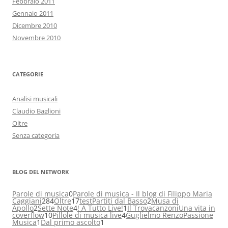
Febbraio 2011
Gennaio 2011
Dicembre 2010
Novembre 2010
CATEGORIE
Analisi musicali
Claudio Baglioni
Oltre
Senza categoria
BLOG DEL NETWORK
Parole di musica
0
Parole di musica - Il blog di Filippo Maria
Caggiani
284
Oltre
17
test
Partiti dal Basso
2
Musa di
Apollo
2
Sette Note
4
! A Tutto Live!
1
Il Trovacanzoni
Una vita in
coverflow
10
Pillole di musica live
4
Guglielmo Renzo
Passione
Musica
1
Dal primo ascolto
1