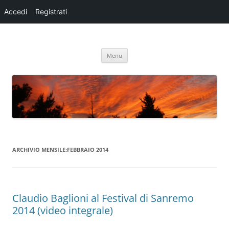
Accedi
Registrati
Oltre
Storia e analisi del capolavoro di Claudio Baglioni
Vai
Menu
al
contenuto
ARCHIVIO MENSILE:
FEBBRAIO 2014
Claudio Baglioni al Festival di Sanremo
2014 (video integrale)