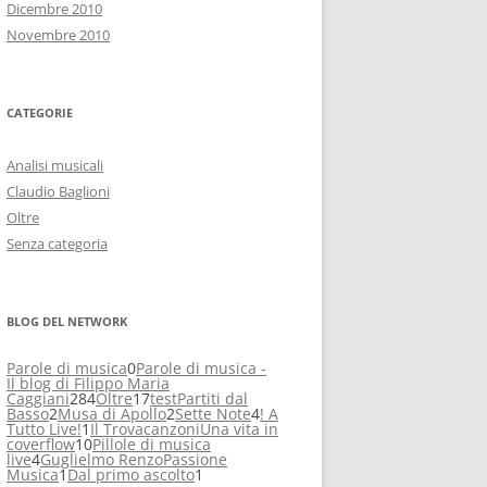
Dicembre 2010
Novembre 2010
CATEGORIE
Analisi musicali
Claudio Baglioni
Oltre
Senza categoria
BLOG DEL NETWORK
Parole di musica
0
Parole di musica -
Il blog di Filippo Maria
Caggiani
284
Oltre
17
test
Partiti dal
Basso
2
Musa di Apollo
2
Sette Note
4
! A
Tutto Live!
1
Il Trovacanzoni
Una vita in
coverflow
10
Pillole di musica
live
4
Guglielmo Renzo
Passione
Musica
1
Dal primo ascolto
1