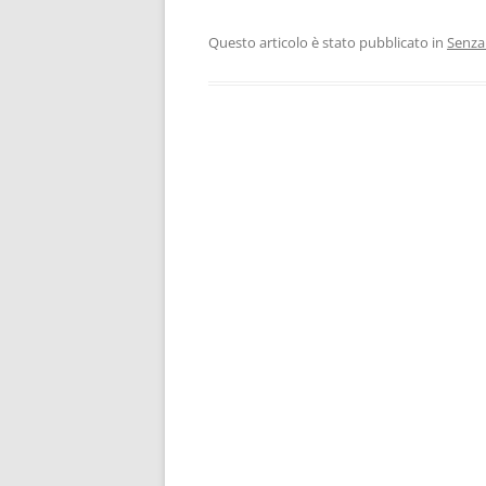
MUSICA E PAROLE: LO STILE
Questo articolo è stato pubblicato in
Senza
NASO DI FALCO
NAVIGANDO
NOI NO
PACE
PREFAZIONE DI ROBERTA
MASSARO
(CLAUDIOBAGLIONI.NET)
QUI DIO NON C’È
RASSEGNA STAMPA – “AVVENIRE”
“IL MATTINO”
RASSEGNA STAMPA – “CORRIERE