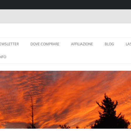
glioni
Vai
al
EWSLETTER
DOVE COMPRARE
AFFILIAZIONE
BLOG
LA
contenuto
INFO