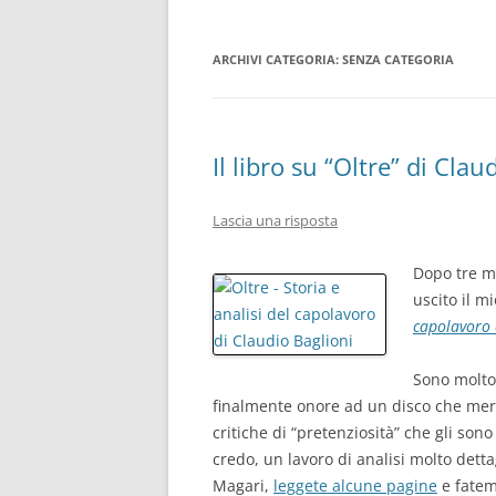
DOV’È DOV’È
ARCHIVI CATEGORIA:
SENZA CATEGORIA
INTERVISTA A PASQUALE MINIER
INTRODUZIONE
IO DAL MARE
Il libro su “Oltre” di Clau
IO LUI E LA CANA FEMMINA
Lascia una risposta
LA CANZONE ITALIANA TRA GLI
ANNI OTTANTA E GLI ANNI
Dopo tre me
NOVANTA
uscito il mi
capolavoro 
LA PIANA DEI CAVALLI BRADI
Sono molto 
LE DONNE SONO
finalmente onore ad un disco che merita
critiche di “pretenziosità” che gli so
LE MANI E L’ANIMA
credo, un lavoro di analisi molto detta
MILLE GIORNI DI TE E DI ME
Magari,
leggete alcune pagine
e fatem